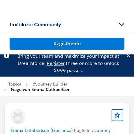
Trailblazer Community
Registrieren
Bring your team and maximize your impact at
Dreamforce.
Register
three or more to unlock
$999 passes.
Topics
#Journey Builder
Frage von Emma Cuthbertson
Emma Cuthbertson (Freelance)
fragte in
#Journey