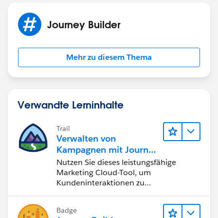
Journey Builder
Mehr zu diesem Thema
Verwandte Lerninhalte
Trail
Verwalten von
Kampagnen mit Journey
Builder
Nutzen Sie dieses leistungsfähige
Marketing Cloud-Tool, um
Kundeninteraktionen zu
automatisieren und zu optimieren.
Badge