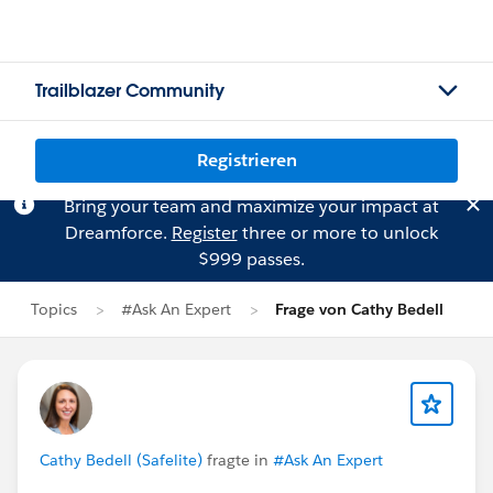
Trailblazer Community
Registrieren
Bring your team and maximize your impact at
Dreamforce.
Register
three or more to unlock
$999 passes.
Topics
#Ask An Expert
Frage von Cathy Bedell
Cathy Bedell (Safelite)
fragte in
#Ask An Expert