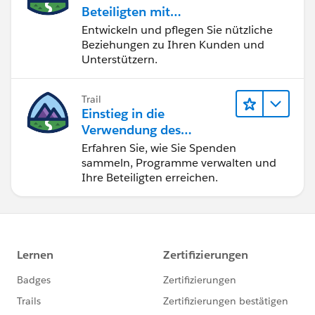
Beteiligten mit
Nonprofit Success Pack
Entwickeln und pflegen Sie nützliche
Beziehungen zu Ihren Kunden und
Unterstützern.
Trail
Einstieg in die
Verwendung des
Nonprofit Success Pack
Erfahren Sie, wie Sie Spenden
sammeln, Programme verwalten und
Ihre Beteiligten erreichen.