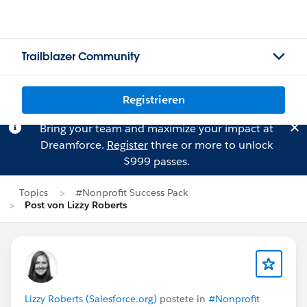
Trailblazer Community
Registrieren
Bring your team and maximize your impact at
Dreamforce.
Register
three or more to unlock
$999 passes.
Topics
#Nonprofit Success Pack
Post von Lizzy Roberts
Lizzy Roberts (Salesforce.org)
postete in
#Nonprofit