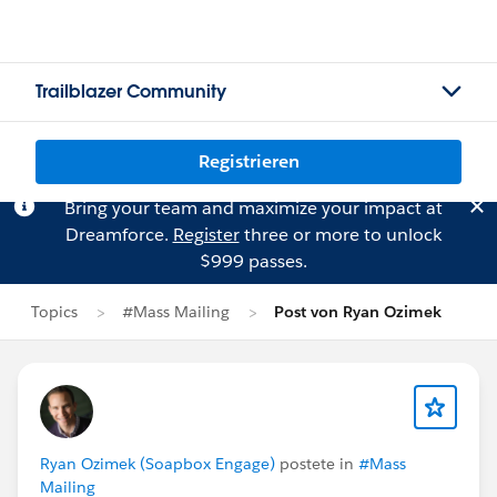
Trailblazer Community
Registrieren
Bring your team and maximize your impact at
Dreamforce.
Register
three or more to unlock
$999 passes.
Topics
#Mass Mailing
Post von Ryan Ozimek
Ryan Ozimek (Soapbox Engage)
postete in
#Mass
Mailing