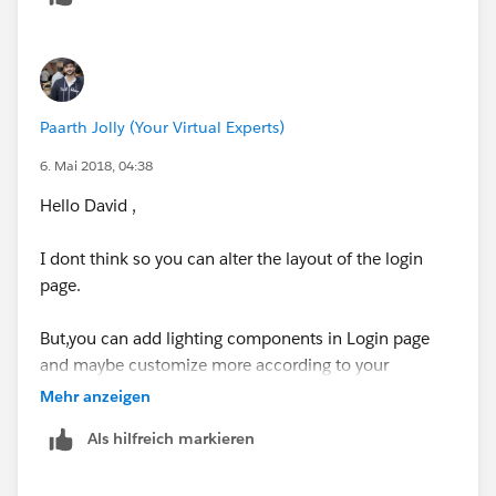
Paarth Jolly (Your Virtual Experts)
6. Mai 2018, 04:38
Hello David ,
I dont think so you can alter the layout of the login
page.
But,you can add lighting components in Login page
and maybe customize more according to your
brnad/Organization.
Mehr anzeigen
Als hilfreich markieren
https://help.salesforce.com/articleView?
id=networks_custom_login_self_reg_lightning.htm&ty