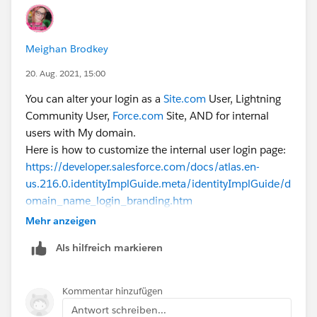
pe=5
Thanks
Meighan Brodkey
Paarth
20. Aug. 2021, 15:00
You can alter your login as a
Site.com
User, Lightning
Community User,
Force.com
Site, AND for internal
users with My domain.
Here is how to customize the internal user login page:
https://developer.salesforce.com/docs/atlas.en-
us.216.0.identityImplGuide.meta/identityImplGuide/d
omain_name_login_branding.htm
Mehr anzeigen
Als hilfreich markieren
Kommentar hinzufügen
Antwort schreiben...