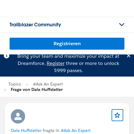
Trailblazer Community
Registrieren
Bring your team and maximize your impact at
Dreamforce.
Register
three or more to unlock
$999 passes.
Topics
#Ask An Expert
Frage von Dale Huffstetler
Dale Huffstetler
fragte in
#Ask An Expert