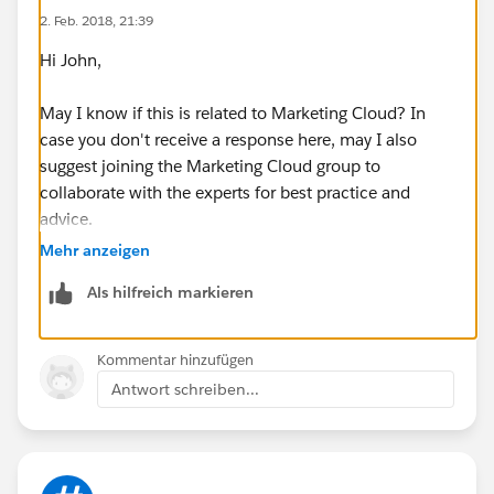
2. Feb. 2018, 21:39
Hi John,
May I know if this is related to Marketing Cloud? In
case you don't receive a response here, may I also
suggest joining the Marketing Cloud group to
collaborate with the experts for best practice and
advice.
Mehr anzeigen
https://success.salesforce.com/featuredGroupDetail?
Als hilfreich markieren
id=a1z30000006IDYkAAO
Thanks!
Kommentar hinzufügen
Antwort schreiben...