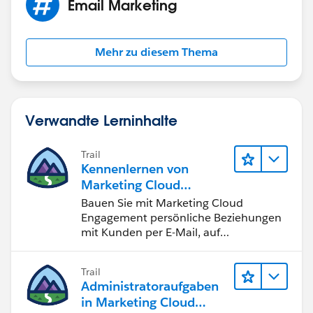
Email Marketing
Mehr zu diesem Thema
Verwandte Lerninhalte
Trail
Kennenlernen von
Marketing Cloud
Engagement
Bauen Sie mit Marketing Cloud
Engagement persönliche Beziehungen
mit Kunden per E-Mail, auf
Mobilgeräten, in sozialen Medien, der
Werbung und im Internet auf.
Trail
Administratoraufgaben
in Marketing Cloud