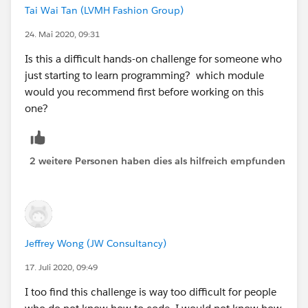
List<Account> lstAcc= new List<Account>();
Tai Wai Tan (LVMH Fashion Group)
24. Mai 2020, 09:31
lstAcc = [SELECT id,Name FROM Account WHER
E BillingState =:state];
Is this a difficult hands-on challenge for someone who
just starting to learn programming? which module
return lstAcc ;
would you recommend first before working on this
one?
}
}
2 weitere Personen haben dies als hilfreich empfunden
Please let me know if it helps.
Regards,
Jeffrey Wong (JW Consultancy)
Amit Karan Singh
17. Juli 2020, 09:49
I too find this challenge is way too difficult for people