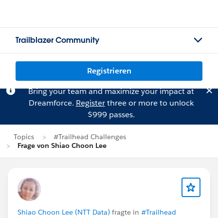
Trailblazer Community
Registrieren
Bring your team and maximize your impact at
Dreamforce.
Register
three or more to unlock
$999 passes.
Topics
#Trailhead Challenges
Frage von Shiao Choon Lee
Shiao Choon Lee (NTT Data)
fragte in
#Trailhead