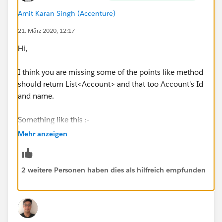
Thanks for your help
Amit Karan Singh (Accenture)
21. März 2020, 12:17
Hi,
I think you are missing some of the points like method
should return List<Account> and that too Account's Id
and name.
Something like this :-
Mehr anzeigen
public class AccountUtils {
public static List<Account> accountsByState (String
2 weitere Personen haben dies als hilfreich empfunden
state){