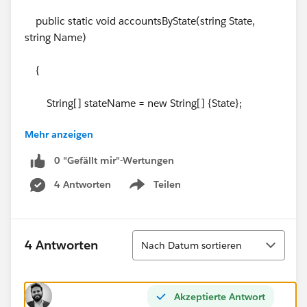
public static void accountsByState(string State,
string Name)
{
String[] stateName = new String[] {State};
Mehr anzeigen
0 "Gefällt mir"-Wertungen
List<String> accName = new List<String>
4 Antworten
Teilen
{Name};
Show menu
Sortieren
4 Antworten
Nach Datum sortieren
}
}
Akzeptierte Antwort