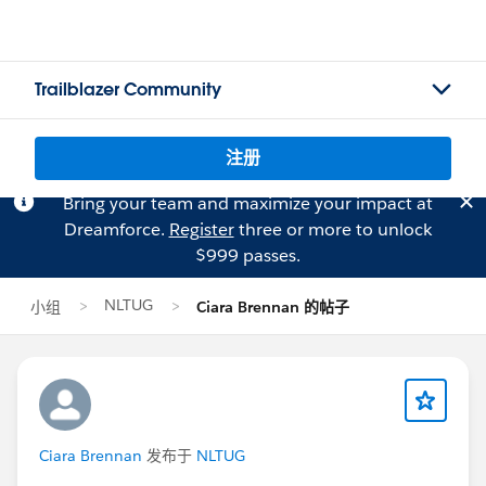
Trailblazer Community
注册
Bring your team and maximize your impact at
Dreamforce.
Register
three or more to unlock
$999 passes.
NLTUG
小组
Ciara Brennan 的帖子
Ciara Brennan
发布于
NLTUG