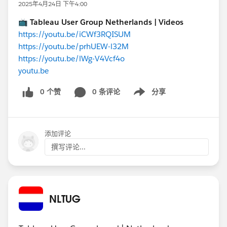
2025年4月24日 下午4:00
📺
Tableau User Group Netherlands | Videos
https://youtu.be/iCWf3RQISUM
https://youtu.be/prhUEW-l32M
https://youtu.be/lWg-V4Vcf4o
youtu.be
0 个赞
0 条评论
分享
Show menu
添加评论
撰写评论...
NLTUG