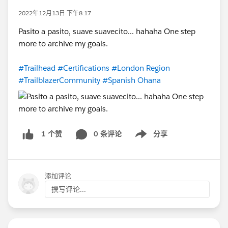
2022年12月13日 下午8:17
Pasito a pasito, suave suavecito... hahaha One step
more to archive my goals.
#Trailhead
#Certifications
#London Region
#TrailblazerCommunity
#Spanish Ohana
0 条评论
分享
1 个赞
Show menu
添加评论
撰写评论...