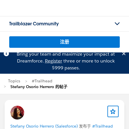
Trailblazer Community
注册
Bring your team and maximize your impact at
Dreamforce.
Register
three or more to unlock
$999 passes.
Topics
#Trailhead
Stefany Osorio Herrero 的帖子
Stefany Osorio Herrero (Salesforce)
发布于
#Trailhead