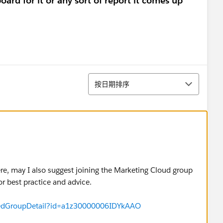
ard for it or any sort of report it comes up
排序
按日期排序
ere, may I also suggest joining the Marketing Cloud group
or best practice and advice.
uredGroupDetail?id=a1z30000006IDYkAAO