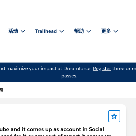
活动
Trailhead
帮助
更多
and maximize your impact at Dreamforce.
Register
three or m
passes.
问题
g
ube and it comes up as account in Social