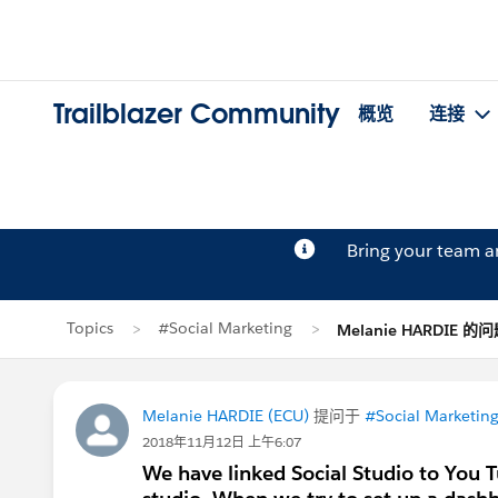
Trailblazer Community
概览
连接
Bring your team 
Topics
#Social Marketing
Melanie HARDIE 的
Melanie HARDIE (ECU)
提问于
#Social Marketin
2018年11月12日 上午6:07
We have linked Social Studio to You T