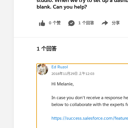
studio. When we try to set up a dashbo
blank. Can you help?
0 个赞
1 个回答
分享
Show menu
1 个回答
Ed Ruzol
2018年11月29日 上午12:03
Hi Melanie,
In case you don't receive a response h
below to collaborate with the experts f
https://success.salesforce.com/feat