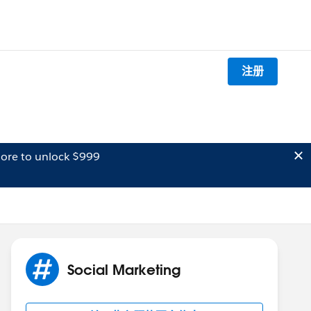
注册
ore to unlock $999
Social Marketing