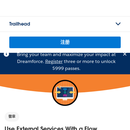
Trailhead
注册
Bring your team and maximize your impact at
Dreamforce.
Register
three or more to unlock
$999 passes.
徽章
Use External Services With a Flow