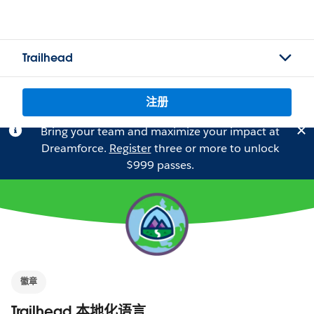
Trailhead
注册
Bring your team and maximize your impact at
Dreamforce.
Register
three or more to unlock
$999 passes.
徽章
Trailhead 本地化语言