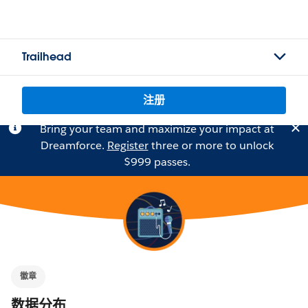
Trailhead
注册
Bring your team and maximize your impact at
Dreamforce.
Register
three or more to unlock
$999 passes.
徽章
数据分布