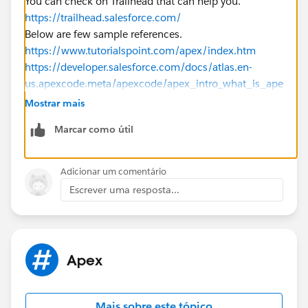
You can check on Trailhead that can help you.
https://trailhead.salesforce.com/
Below are few sample references.
https://www.tutorialspoint.com/apex/index.htm
https://developer.salesforce.com/docs/atlas.en-
us.apexcode.meta/apexcode/apex_intro_what_is_ape
x.htm
Mostrar mais
https://www.salesforcetutorial.com/introduction-to-
Marcar como útil
apex-programming/
Please mark as Best Answer if above information was
helpful.
Adicionar um comentário
Thanks,
Escrever uma resposta...
Apex
Mais sobre este tópico