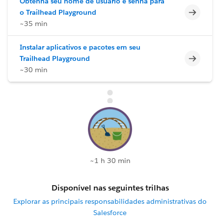
Obtenha seu nome de usuário e senha para
Incomp
o Trailhead Playground
~35 min
Instalar aplicativos e pacotes em seu
Incomp
Trailhead Playground
~30 min
~1 h 30 min
Disponível nas seguintes trilhas
Explorar as principais responsabilidades administrativas do
Salesforce