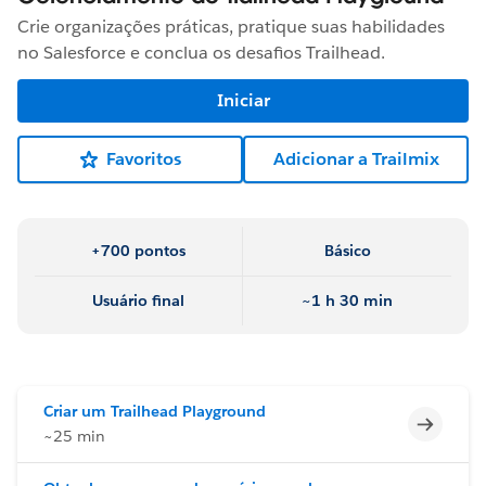
Crie organizações práticas, pratique suas habilidades
no Salesforce e conclua os desafios Trailhead.
Iniciar
Favoritos
Adicionar a Trailmix
+700 pontos
Básico
Usuário final
~1 h 30 min
Criar um Trailhead Playground
Incomp
~25 min