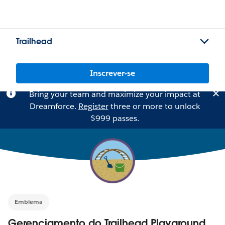
Trailhead
Inscrever-se
Bring your team and maximize your impact at
Dreamforce.
Register
three or more to unlock
$999 passes.
Emblema
Gerenciamento do Trailhead Playground