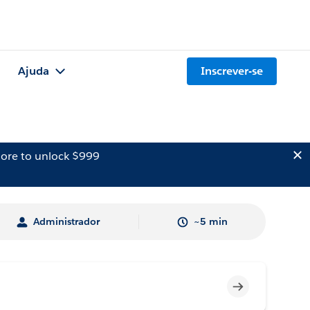
Ajuda
Inscrever-se
ore to unlock $999
Administrador
~5 min
Incompleto