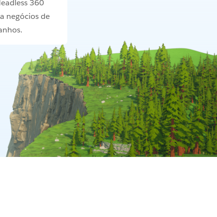
eadless 360
da negócios de
anhos.