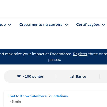
ade
Crescimento na carreira
Certificações
and maximize your impact at Dreamforce.
Register
three or m
passes.
+100 pontos
Básico
Get to Know Salesforce Foundations
~5 min