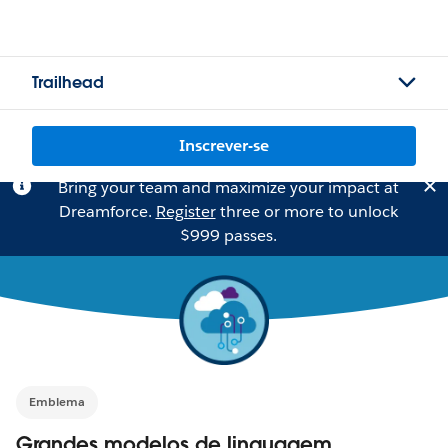
Trailhead
Inscrever-se
Bring your team and maximize your impact at
Dreamforce.
Register
three or more to unlock
$999 passes.
Emblema
Grandes modelos de linguagem