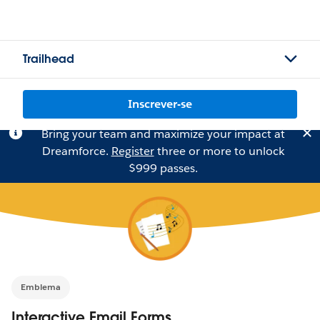
Trailhead
Inscrever-se
Bring your team and maximize your impact at
Dreamforce.
Register
three or more to unlock
$999 passes.
Emblema
Interactive Email Forms