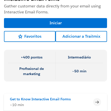
Gather customer data directly from your email using
Interactive Email Forms.
Iniciar
Favoritos
Adicionar a Trailmix
+400 pontos
Intermediário
Profissional de
~50 min
marketing
Get to Know Interactive Email Forms
Incomp
~10 min