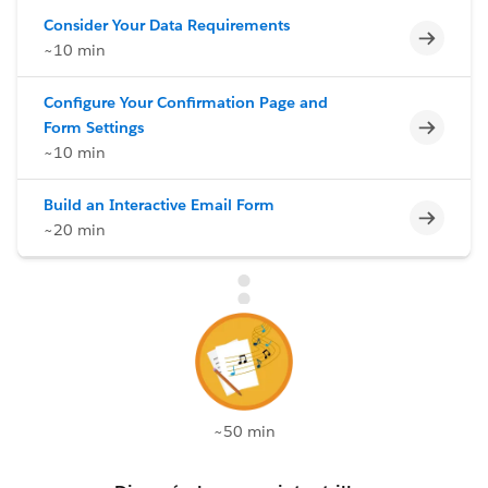
Consider Your Data Requirements
Incomp
~10 min
Configure Your Confirmation Page and
Incomp
Form Settings
~10 min
Build an Interactive Email Form
Incomp
~20 min
~50 min