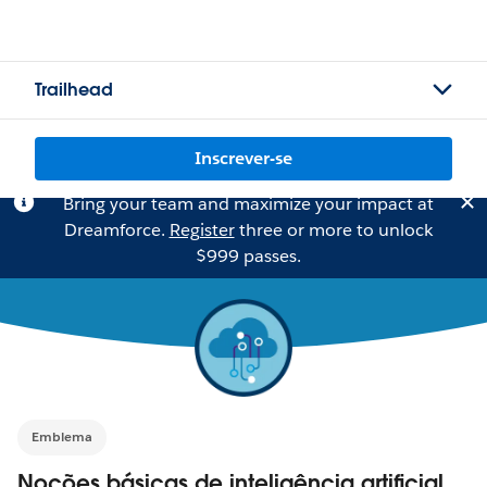
Trailhead
Inscrever-se
Bring your team and maximize your impact at
Dreamforce.
Register
three or more to unlock
$999 passes.
Emblema
Noções básicas de inteligência artificial