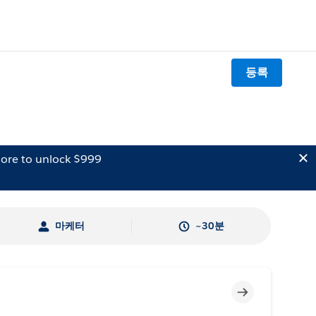
등록
ore to unlock $999
마케터
~30분
미완료