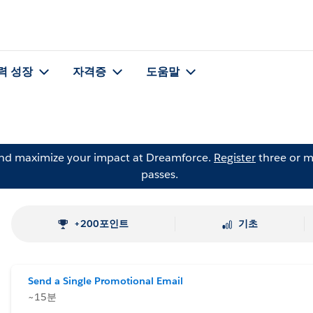
력 성장
자격증
도움말
and maximize your impact at Dreamforce.
Register
three or m
passes.
+200포인트
기초
Send a Single Promotional Email
~15분