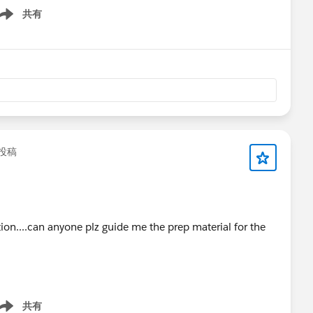
共有
ow menu
投稿
ion....can anyone plz guide me the prep material for the
共有