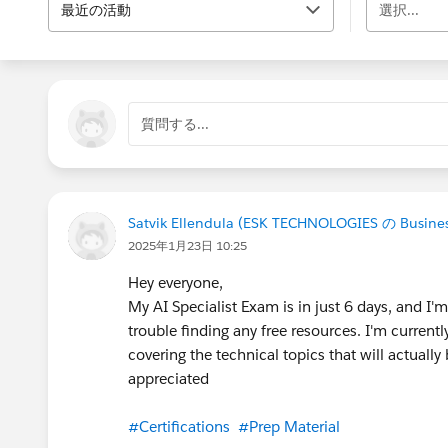
最近の活動
選択...
質問する...
Satvik Ellendula (ESK TECHNOLOGIES の Busines
2025年1月23日 10:25
Hey everyone,
My AI Specialist Exam is in just 6 days, and I'
trouble finding any free resources. I'm current
covering the technical topics that will actually
appreciated
#Certifications
#Prep Material