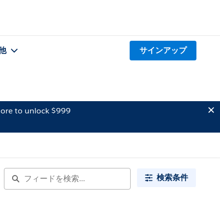
他
サインアップ
ore to unlock $999
検索条件