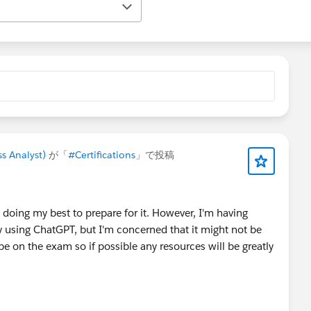
s Analyst)
が「
#Certifications
」で投稿
m doing my best to prepare for it. However, I'm having
ly using ChatGPT, but I'm concerned that it might not be
 be on the exam so if possible any resources will be greatly