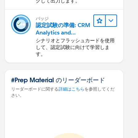
グして出力します。
バッジ
認定試験の準備: CRM
Analytics and
Einstein Discovery コ
シナリオとフラッシュカードを使用
ンサルタント: データ
して、認定試験に向けて学習しま
レイヤー、管理
す。
#Prep Material のリーダーボード
リーダーボードに関する
詳細はこちら
を参照してくだ
さい。