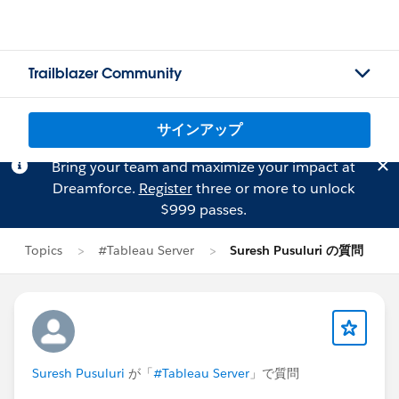
Trailblazer Community
サインアップ
Bring your team and maximize your impact at
Dreamforce.
Register
three or more to unlock
$999 passes.
Topics
#Tableau Server
Suresh Pusuluri の質問
Suresh Pusuluri
が「
#Tableau Server
」で質問