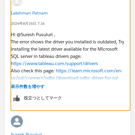
Lakshman Patnam
2024年8月16日 7:16
Hi @Suresh Pusuluri​ ,
The error shows the driver you installed is outdated, Try
installing the latest driver available for the Microsoft
SQL server in tableau drivers page:
https://www.tableau.com/support/drivers
Also check this page:
https://learn.microsoft.com/en-
us/sql/connect/odbc/download-odbc-driver-for-sql-
server?view=sql-server-ver16
表示件数を増やす
install the latest driver and configure the DSN for
役立つとしてマーク
ODBC.
---------------------------------------------------------------------------
-------------------------------------
Please upvote my helpful replies & choose "Select as
Best" answer if it helps !!!
Suresh Pusuluri