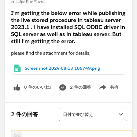
2024年8月16日 4:52
I'm getting the below error while publishing
the live stored procedure in tableau server
2023.1 . i have installed SQL ODBC driver in
SQL server as well as in tableau server. But
still i'm getting the error.
please find the attachment for details,
Screenshot 2024-08-13 185749.png
0 件のいいね!
2 件の回答
共有
Show menu
並び替え
2 件の回答
日付で並び替え