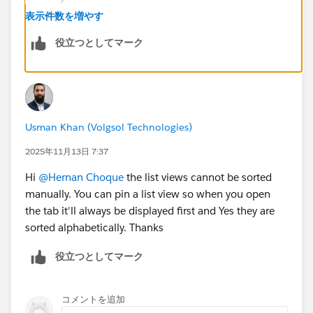
your user can use.
表示件数を増やす
役立つとしてマーク
How Salesforce orders List Views
In Lightning Experience, the
List View Picker
shows list
views in this order:
Pinned List View
(always at the top)
Recently Used List Views
(dynamic list — what the
Usman Khan (Volgsol Technologies)
user opened recently)
All Other List Views
(alphabetically sorted)
2025年11月13日 7:37
Hi
@Hernan Choque
the list views cannot be sorted
manually. You can pin a list view so when you open
the tab it'll always be displayed first and Yes they are
sorted alphabetically. Thanks
役立つとしてマーク
コメントを追加