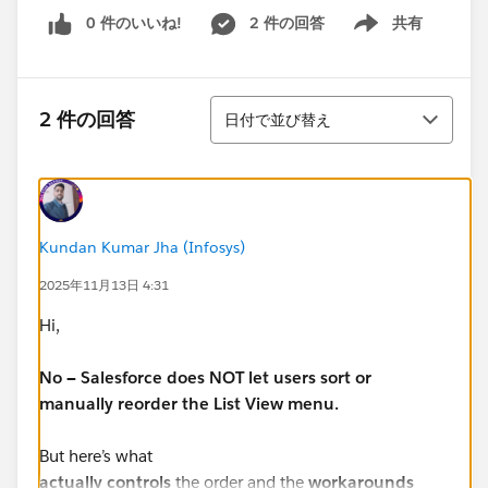
0 件のいいね!
2 件の回答
共有
Show menu
並び替え
2 件の回答
日付で並び替え
Kundan Kumar Jha (Infosys)
2025年11月13日 4:31
Hi,
No — Salesforce does NOT let users sort or
manually reorder the List View menu.
But here’s what
actually controls
the order and the
workarounds