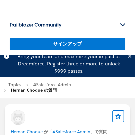
Trailblazer Community
サインアップ
Bring your team and maximize your impact at
Dreamforce.
Register
three or more to unlock
$999 passes.
Topics
#Salesforce Admin
Hernan Choque の質問
Hernan Choque
が「
#Salesforce Admin
」で質問