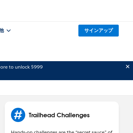
他
サインアップ
ore to unlock $999
Trailhead Challenges
Hands-on challenges are the “secret sauce” of