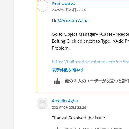
Keiji Otsubo
2024年6月25日 22:25
Hi
@Amadin Agho
,
Go to Object Manager-->Cases-->Record
Editing Click edit next to Type-->Add 
Problem.
https://trailhead.salesforce.com/en
表示件数を増やす
他の 3 人のユーザーが役立つと評
Amadin Agho
2024年6月25日 22:28
Thanks! Resolved the issue.