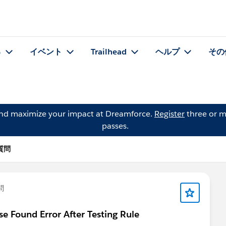
る
イベント
Trailhead
ヘルプ
その
and maximize your impact at Dreamforce.
Register
three or m
passes.
の質問
問
se Found Error After Testing Rule