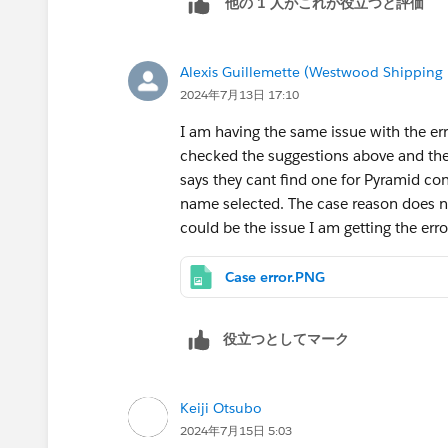
他の 1 人がこれが役立つと評価
Alexis Guillemette (Westwood Shipping 
2024年7月13日 17:10
I am having the same issue with the er
checked the suggestions above and ther
says they cant find one for Pyramid co
name selected. The case reason does n
could be the issue I am getting the err
Case error.PNG
役立つとしてマーク
Keiji Otsubo
2024年7月15日 5:03