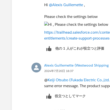
Hi
@Alexis Guillemette
,
Please check the settings below
https://trailhead.salesforce.com/conte
entitlements/create-support-processes
他の 1 人がこれが役立つと評価
Alexis Guillemette (Westwood Shipping 
2024年7月20日 18:37
@
Keiji Otsubo (Fukada Electric Co.,Ltd.
same error message. The product suppo
役立つとしてマーク