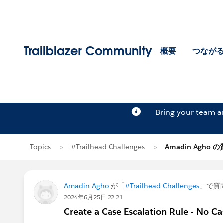
Trailblazer Community
概要
つなが
Bring your team 
Topics
#Trailhead Challenges
Amadin Agho 
Amadin Agho
が「
#Trailhead Challenges
」で質
2024年6月25日 22:21
Create a Case Escalation Rule - No Ca