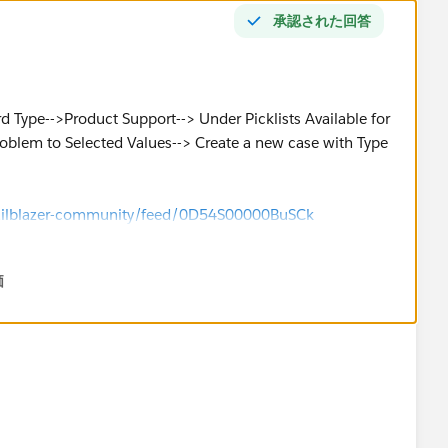
承認された回答
 Type-->Product Support--> Under Picklists Available for
Problem to Selected Values--> Create a new case with Type
/trailblazer-community/feed/0D54S00000BuSCk
価