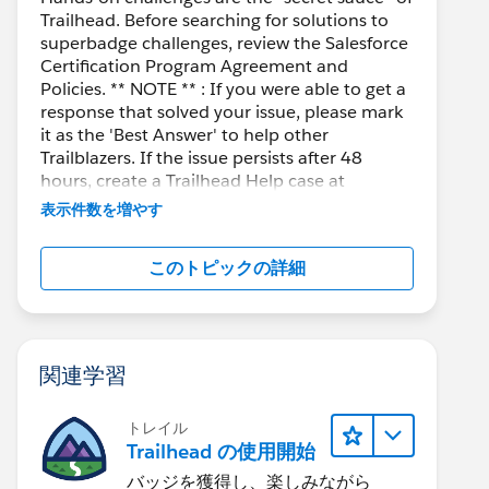
Trailhead. Before searching for solutions to
superbadge challenges, review the Salesforce
Certification Program Agreement and
Policies. ** NOTE ** : If you were able to get a
response that solved your issue, please mark
it as the 'Best Answer' to help other
Trailblazers. If the issue persists after 48
hours, create a Trailhead Help case at
https://help.salesforce.com/s/support
for
表示件数を増やす
further assistance.
このトピックの詳細
関連学習
トレイル
Trailhead の使用開始
バッジを獲得し、楽しみながら