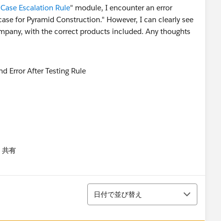
 Case Escalation Rule
" module, I encounter an error
case for Pyramid Construction." However, I can clearly see
company, with the correct products included. Any thoughts
共有
menu
並び替え
日付で並び替え