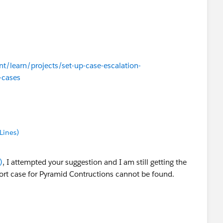
nt/learn/projects/set-up-case-escalation-
-cases
Lines)
)
, I attempted your suggestion and I am still getting the
rt case for Pyramid Contructions cannot be found.