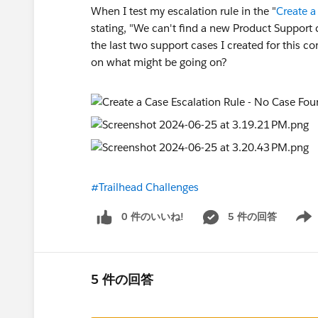
When I test my escalation rule in the "
Create a
stating, "We can't find a new Product Support 
the last two support cases I created for this 
on what might be going on?
#Trailhead Challenges
0 件のいいね!
5 件の回答
Show 
5 件の回答