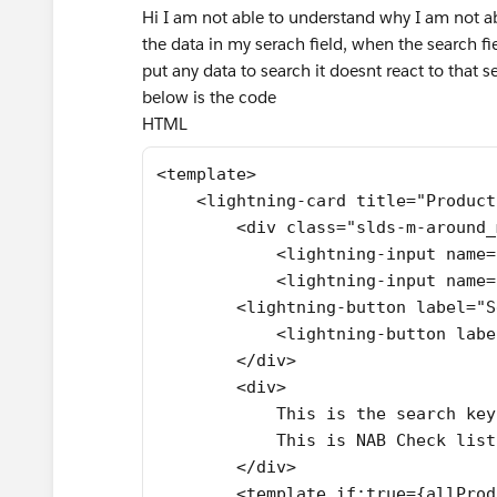
Hi I am not able to understand why I am not a
the data in my serach field, when the search fie
put any data to search it doesnt react to that 
below is the code
HTML
<template>
    <lightning-card title="Product
        <div class="slds-m-around_
            <lightning-input name=
            <lightning-input name=
        <lightning-button label="S
            <lightning-button labe
        </div>
        <div>
            This is the search key
            This is NAB Check list
        </div>
        <template if:true={allProd