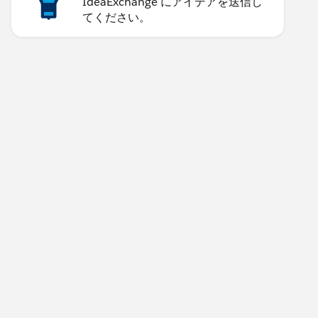
IdeaExchange にアイデアを送信し
li>
てください。
age ' + error.body.message);