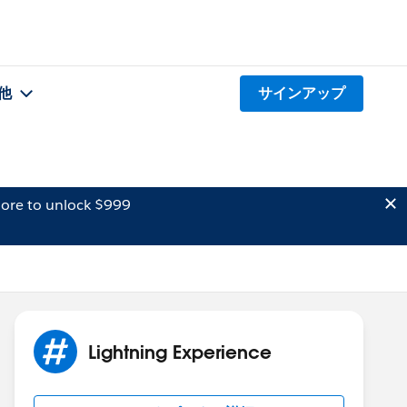
他
サインアップ
ore to unlock $999
Lightning Experience