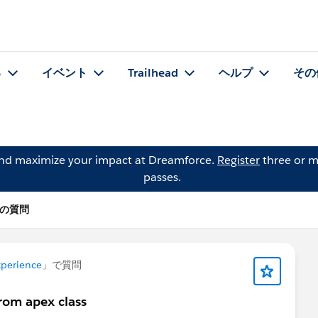
る
イベント
Trailhead
ヘルプ
その
and maximize your impact at Dreamforce.
Register
three or m
passes.
a の質問
xperience
」で質問
from apex class