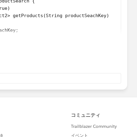
oductSearch {
chKey:'$searchKey'})
rue)
 that is the principle)
ct2> getProducts(String productSeachKey)
;
achKey;
pty(productSeachKey))
elayTimeout);
ctSeachKey);
rget.value;
d,Name,ProductCode,Eng_Status__c,Quotable__c,USD_P
e @lwc/lwc/no-async-operation
d_Replaceable_Part__c = false AND Base_Price_List_
eout(() => {
 SBQQ__SortOrder__c ASC NULLS LAST];
hKey;
uctSeachKey;
;
ctSeachKey);
ame,ProductCode,Eng_Status__c,Quotable__c,USD_Pric