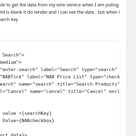
ble to get the data from my wire service when I am puting
ld is blank it do render and i can see the data , but when i
search key
 Search">
medium">
"enter-search" label="Search" type="search" oncha
"NABTick" label="NAB Price List" type="checkbox" 
earch" name="search" title="Search Products" oncl
l="Cancel" name="cancel" title="Cancel" onclick={
 value ={searchKey}
 Value={NABcheckbox}
uct.data}>