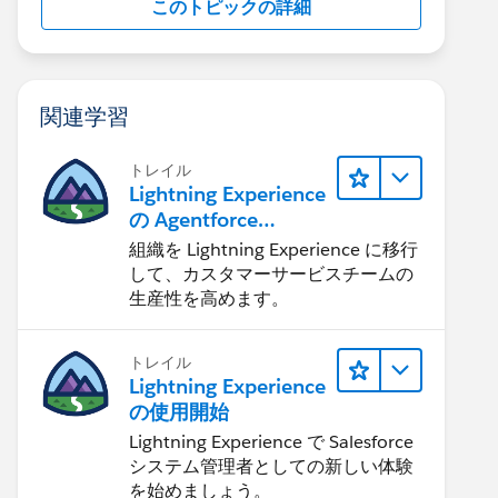
このトピックの詳細
関連学習
トレイル
Lightning Experience
の Agentforce
Service 入門
組織を Lightning Experience に移行
nge={handleSearch} is-loading={isSearching}></ligh
して、カスタマーサービスチームの
onchange={handleCheckbox} ></lightning-input><br/>
生産性を高めます。
ick={findProductKey} variant="brand" ></lightning-
handleCancle} ></lightning-button>
トレイル
Lightning Experience
の使用開始
Lightning Experience で Salesforce
システム管理者としての新しい体験
を始めましょう。