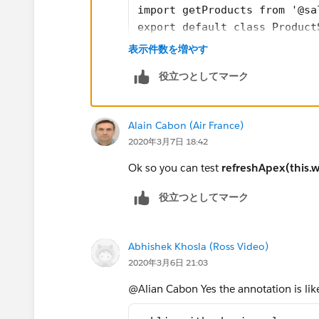
import getProducts from '@sa
                        <li class=
export default class Product
                        <li class=
  @api searchKey='';    
表示件数を増やす
                        <li class=
  wiredProducts;
                    </ul>
役立つとしてマーク
  @wire(getProducts,{product
                </lightning-tile>
  wiredGetProducts(value) {
            </li>
      this.wiredProducts = v
        </ul>
Alain Cabon (Air France)
      const {data,error} = v
        </div>     
2020年3月7日 18:42
      if(data){ this.allProd
</template>
      else if (error) { 
Ok so you can test
refreshApex(this.w
           console.log('Erro
Parent JS
役立つとしてマーク
      }
  } 
import { LightningElement,track,wi
  handleSearch(event){ 
import getProducts from '@salesfor
Abhishek Khosla (Ross Video)
        this.searchKey = eve
const DELAY = 300;
2020年3月6日 21:03
        return refreshApex(t
export default class ProductSearch
  }
    @track searchKey='';
@Alian Cabon Yes the annotation is lik
  ...
    @track NABcheckbox= false;
}