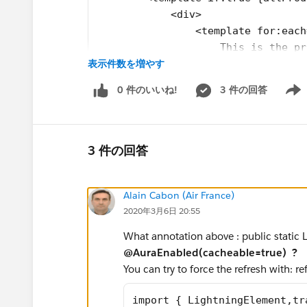
            <div>
                <template for:each
                    This is the pr
表示件数を増やす
                  <c-product-searc
                </template>
0 件のいいね!
3 件の回答
            </div>
Show 
        </template>
    </lightning-card>
</template>
3 件の回答
Vchild component
Alain Cabon (Air France)
<template>
2020年3月6日 20:55
    <div class="slds-p-around_medi
What annotation above : public static
        <ul class="slds-has-divide
@AuraEnabled(cacheable=true) ?
            <li class="slds-item">
You can try to force the refresh with: 
                <lightning-tile la
                    <ul class="sld
import { LightningElement,tr
                        <li class=