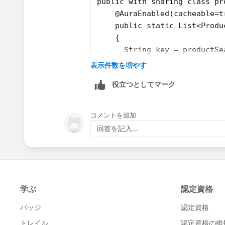
    @track allProduct=[];
public with sharing class pr
    @wire(getProducts,{productSear
    @AuraEnabled(cacheable=t
(not tested so the first try could fail but
    products({data,error}){
    public static List<Produ
        if(data){
    { 
            this.allProduct = data
      String key = productSe
        }
      System.debug(key);
表示件数を増やす
    }
          if( String.isNotEm
役立つとしてマーク
    handleSearch(event){
        {
        window.clearTimeout(this.d
          System.debug(produ
        const searchKey = event.ta
            return [SELECT I
コメントを追加
        // eslint-disable-next-lin
                    AND Fiel
回答を記入...
        this.delayTimeout = setTim
                    ORDER BY
            this.searchKey = searc
        } else 
        }, DELAY);
        { 
    }
          String key2 = prod
    handleCheckbox(){
          System.debug(key2)
        this.NABcheckbox = true;
          System.debug(produ
    }
          // return null;
    get isSearching(){
         return [SELECT Id,N