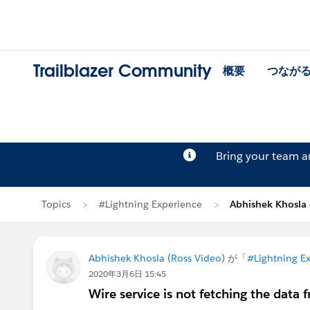
Trailblazer Community
概要
つなが
Bring your team 
Topics
#Lightning Experience
Abhishek Khosl
Abhishek Khosla (Ross Video)
が「
#Lightning E
2020年3月6日 15:45
Wire service is not fetching the data 