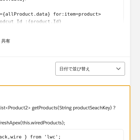
={allProduct.data} for:item=product>
odcut Id :{product.Id}
h-result-wired key={product.Id} product={product}
共有
menu
並び替え
日付で並び替え
um lgc-bg" key={product.Id}>
 List<Product2> getProducts(String productSeachKey) ?
rs_bottom-space">
refreshApex(this.wiredProducts);
bel={product.Name}>
s-list_horizontal slds-has-dividers_right">
ack,wire } from 'lwc'; 
"slds-item">Product Code: {product.ProductCode}</