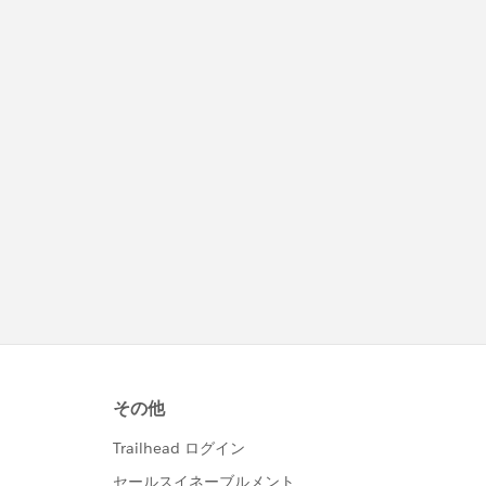
rice__c FROM Product2 WHERE IsActive= true AND En
Item__c != null AND (Name LIKE : '%'+productSeach
e__c FROM Product2 WHERE IsActive= true AND Eng_S