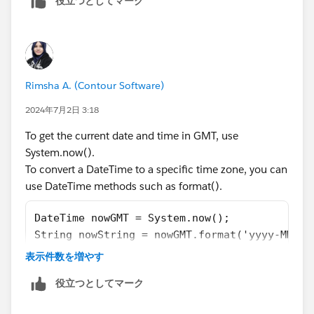
役立つとしてマーク
Rimsha A. (Contour Software)
2024年7月2日 3:18
To get the current date and time in GMT, use
System.now().
To convert a DateTime to a specific time zone, you can
use DateTime methods such as format().
DateTime nowGMT = System.now();
String nowString = nowGMT.format('yyyy-MM-dd
System.debug('Current GMT Time: ' + nowStrin
表示件数を増やす
DateTime Rounding
: If your code is performing any
役立つとしてマーク
arithmetic operations on DateTime fields, ensure that