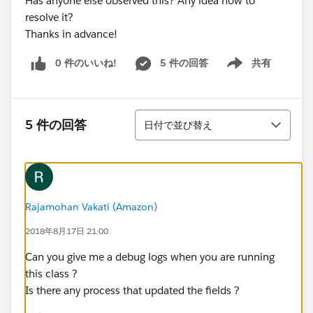
Has anyone else observed this? Any idea how to
resolve it?
Thanks in advance!
0 件のいいね!
5 件の回答
共有
Show menu
並び替え
5 件の回答
日付で並び替え
Rajamohan Vakati (Amazon)
2018年8月17日 21:00
Can you give me a debug logs when you are running
this class ?
Is there any process that updated the fields ?