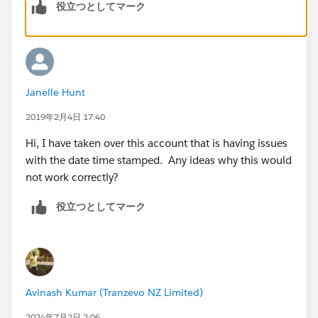
役立つとしてマーク
Janelle Hunt
2019年2月4日 17:40
Hi, I have taken over this account that is having issues
with the date time stamped. Any ideas why this would
not work correctly?
役立つとしてマーク
Avinash Kumar (Tranzevo NZ Limited)
2024年7月2日 2:06