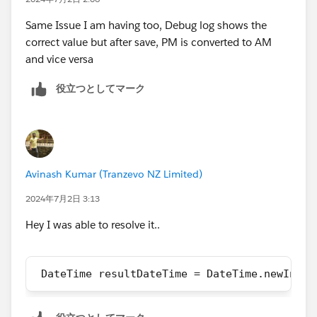
Same Issue I am having too, Debug log shows the
correct value but after save, PM is converted to AM
and vice versa
役立つとしてマーク
Avinash Kumar (Tranzevo NZ Limited)
2024年7月2日 3:13
Hey I was able to resolve it..
 DateTime resultDateTime = DateTime.newInsta