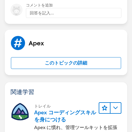
it is not inadvertently causing rounding. For example,
コメントを追加
adding or subtracting durations might round the
回答を記入...
DateTime to the nearest hour if not handled correctly.
DateTime currentTime = System.now();
DateTime roundedTime = currentTime.addHours(
Apex
このトピックの詳細
関連学習
トレイル
Apex コーディングスキル
を身につける
Apex に慣れ、管理ツールキットを拡張