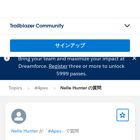
Trailblazer Community
サインアップ
Bring your team and maximize your impact at
Dreamforce.
Register
three or more to unlock
$999 passes.
Topics
#Apex
Nelle Hunter の質問
Nelle Hunter
が「
#Apex
」で質問