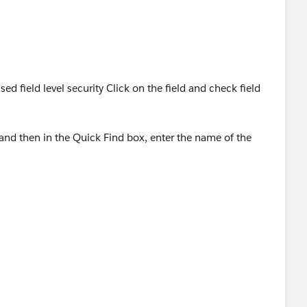
 field level security Click on the field and check field
nd then in the Quick Find box, enter the name of the
elds & Relationships.
iew?id=sf.users_fields_fls.htm&type=5