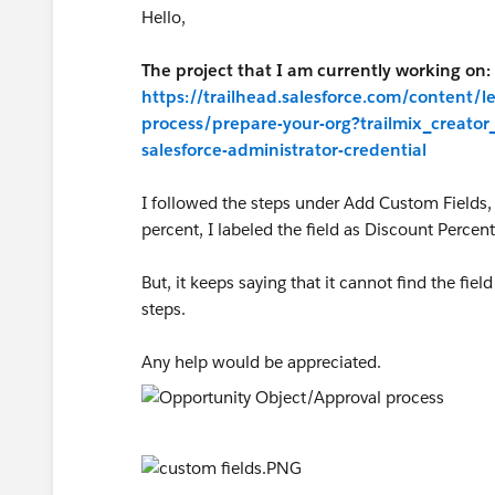
Hello,
The project that I am currently working on:
https://trailhead.salesforce.com/content/l
process/prepare-your-org?trailmix_creator_
salesforce-administrator-credential
I followed the steps under Add Custom Fields, 
percent, I labeled the field as Discount Perce
But, it keeps saying that it cannot find the fiel
steps.
Any help would be appreciated.