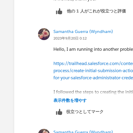
他の 1 人がこれが役立つと評価
Samantha Guerra (Wyndham)
2023年9月20日 0:12
Hello, I am running into another probl
https://trailhead.salesforce.com/conte
process/create-initial-submission-acti
for-your-salesforce-administrator-crede
I followed the steps to creating the ini
when I try to verify the steps:
表示件数を増やす
役立つとしてマーク
Thank you
Samantha Guerra (Wyndham)