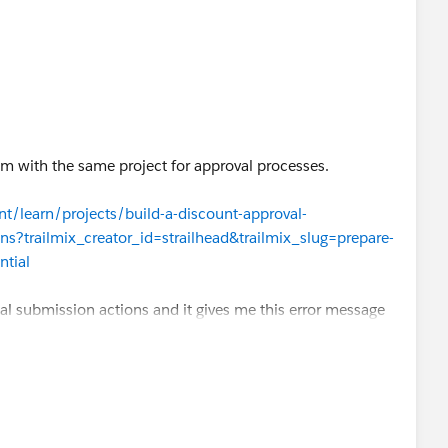
em with the same project for approval processes.
nt/learn/projects/build-a-discount-approval-
ons?trailmix_creator_id=strailhead&trailmix_slug=prepare-
ntial
tial submission actions and it gives me this error message