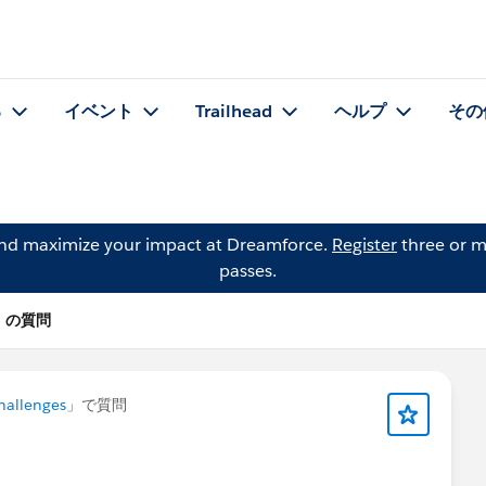
る
イベント
Trailhead
ヘルプ
その
and maximize your impact at Dreamforce.
Register
three or m
passes.
ra の質問
hallenges
」で質問