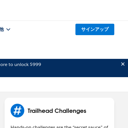
他
サインアップ
ore to unlock $999
Trailhead Challenges
Hands-on challenges are the “secret sauce” of