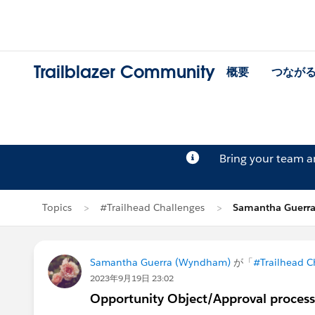
Trailblazer Community
概要
つなが
Bring your team 
Topics
#Trailhead Challenges
Samantha Guer
Samantha Guerra (Wyndham)
が「
#Trailhead C
2023年9月19日 23:02
Opportunity Object/Approval process