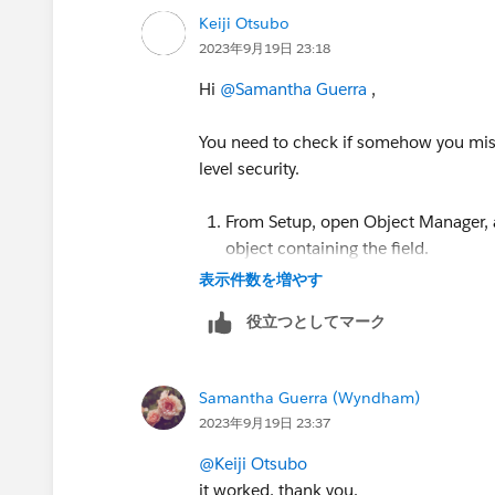
Keiji Otsubo
2023年9月19日 23:18
Hi
@Samantha Guerra
,
You need to check if somehow you missed
level security.
From Setup, open Object Manager, a
object containing the field.
Select the object, and then click Fi
表示件数を増やす
Select the field you want to modify.
役立つとしてマーク
Click Set Field-Level Security.
Specify the field's access level.
Save your changes.
Samantha Guerra (Wyndham)
https://help.salesforce.com/s/articleV
2023年9月19日 23:37
@Keiji Otsubo
it worked, thank you.