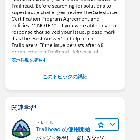
Trailhead. Before searching for solutions to
superbadge challenges, review the Salesforce
Certification Program Agreement and
Policies. ** NOTE ** : If you were able to get a
response that solved your issue, please mark
it as the 'Best Answer' to help other
Trailblazers. If the issue persists after 48
hours, create a Trailhead Help case at
https://help.salesforce.com/s/support
for
表示件数を増やす
further assistance.
このトピックの詳細
関連学習
トレイル
Trailhead の使用開始
バッジを獲得し、楽しみながら