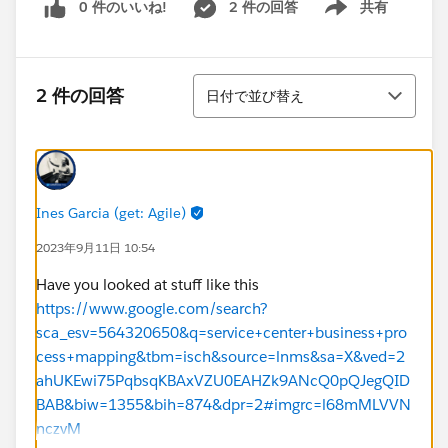
0 件のいいね!
2 件の回答
共有
Show menu
並び替え
2 件の回答
日付で並び替え
Ines Garcia (get: Agile)
2023年9月11日 10:54
Have you looked at stuff like this
https://www.google.com/search?
sca_esv=564320650&q=service+center+business+pro
cess+mapping&tbm=isch&source=lnms&sa=X&ved=2
ahUKEwi75PqbsqKBAxVZU0EAHZk9ANcQ0pQJegQID
BAB&biw=1355&bih=874&dpr=2#imgrc=l68mMLVVN
nczvM