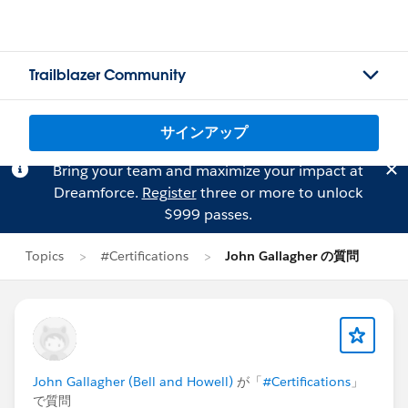
Trailblazer Community
サインアップ
Bring your team and maximize your impact at
Dreamforce.
Register
three or more to unlock
$999 passes.
Topics
#Certifications
John Gallagher の質問
John Gallagher (Bell and Howell)
が「
#Certifications
」
で質問