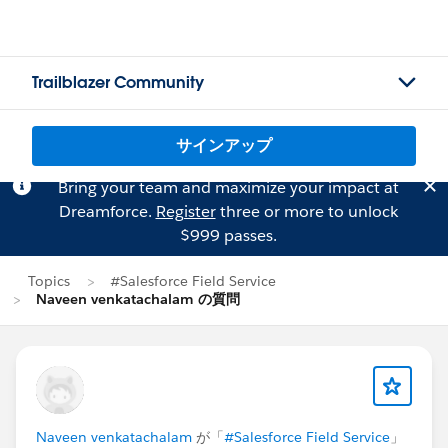
Trailblazer Community
サインアップ
Bring your team and maximize your impact at
Dreamforce.
Register
three or more to unlock
$999 passes.
Topics
#Salesforce Field Service
Naveen venkatachalam の質問
Naveen venkatachalam
が「
#Salesforce Field Service
」