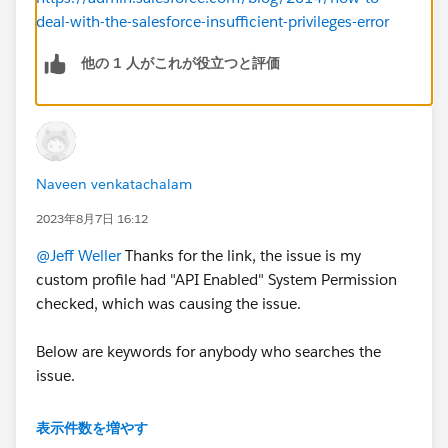
deal-with-the-salesforce-insufficient-privileges-error
他の 1 人がこれが役立つと評価
Naveen venkatachalam
2023年8月7日 16:12
@Jeff Weller
Thanks for the link, the issue is my
custom profile had "API Enabled" System Permission
checked, which was causing the issue.
Below are keywords for anybody who searches the
issue.
19:56:53.310
表示件数を増やす
(1156284431)|VARIABLE_ASSIGNMENT|