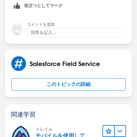
役立つとしてマーク
[EXTERNAL]|cause|"common.apex.runtime.impl.Execu
tionException: Account object has insufficient
privileges"|0x34b7fd1f
コメントを追加
回答を記入...
caused by: FSL.Exceptions.GeneralException: Account
object has insufficient privileges
(System Code)
Salesforce Field Service
このトピックの詳細
関連学習
トレイル
モバイルを使用して