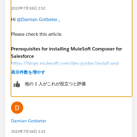
2023年7月18日 2:52
Hi
@Damian Gotbeter
,
Please check this article.
Prerequisites for installing MuleSoft Composer for
Salesforce
https://blogs.mulesoft.com/dev-guides/install-and-
configure-mulesoft-composer-for-salesforce/
表示件数を増やす
他の 1 人がこれが役立つと評価
Damian Gotbeter
2023年7月18日 3:33