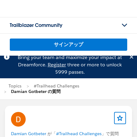
Trailblazer Community
サインアップ
Bring your team and maximize your impact at
Dreamforce.
Register
three or more to unlock
$999 passes.
Topics
#Trailhead Challenges
Damian Gotbeter の質問
Damian Gotbeter
が「
#Trailhead Challenges
」で質問