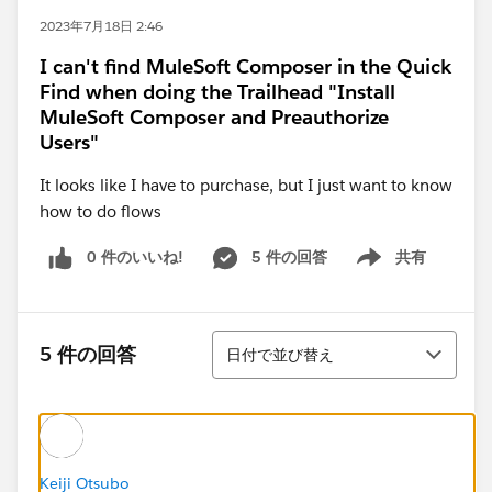
2023年7月18日 2:46
I can't find MuleSoft Composer in the Quick
Find when doing the Trailhead "Install
MuleSoft Composer and Preauthorize
Users"
It looks like I have to purchase, but I just want to know
how to do flows
0 件のいいね!
5 件の回答
共有
Show menu
並び替え
5 件の回答
日付で並び替え
Keiji Otsubo