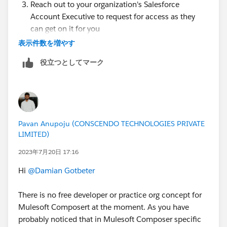
Reach out to your organization's Salesforce
Account Executive to request for access as they
can get on it for you
For the Trailhead module you need to go through
表示件数を増やす
the content written in it and cannot do hands on
役立つとしてマーク
untill you don't have access to it!
Thanks
Pavan Anupoju (CONSCENDO TECHNOLOGIES PRIVATE
LIMITED)
2023年7月20日 17:16
Hi
@Damian Gotbeter
There is no free developer or practice org concept for
Mulesoft Composert at the moment. As you have
probably noticed that in Mulesoft Composer specific