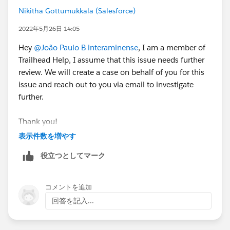
Nikitha Gottumukkala (Salesforce)
2022年5月26日 14:05
Hey
@João Paulo B interaminense
, I am a member of
Trailhead Help, I assume that this issue needs further
review. We will create a case on behalf of you for this
issue and reach out to you via email to investigate
further.
Thank you!
表示件数を増やす
++CreateTrailheadCase
役立つとしてマーク
コメントを追加
回答を記入...