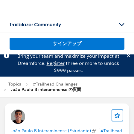
Trailblazer Community
サインアップ
Bring your team and maximize your impact at
Dreamforce.
Register
three or more to unlock
$999 passes.
Topics
#Trailhead Challenges
João Paulo B interaminense の質問
João Paulo B interaminense (Estudante)
が「
#Trailhead