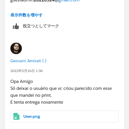
https://trailhead.salesforce.com/en/trailblazer-
表示件数を増やす
community/feed/0D54S00000FXXF0
役立つとしてマーク
Geovani Amirati (.)
2022年5月24日 1:36
Opa Amigo
Só deixar o usuário que vc criou parecido com esse
que mandei no print.
E tenta entrega novamente
User.png