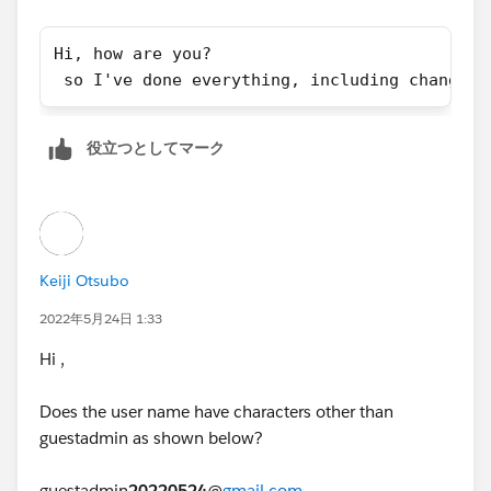
Hi, how are you?
 so I've done everything, including changing
役立つとしてマーク
Keiji Otsubo
2022年5月24日 1:33
Hi ,
Does the user name have characters other than
guestadmin as shown below?
guestadmin
20220524
@
gmail.com