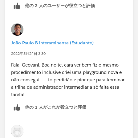
他の 2 人のユーザーが役立つと評価
João Paulo B interaminense (Estudante)
2022年5月24日 3:30
Fala, Geovani. Boa noite, cara ver bem fiz o mesmo
procedimento inclusive criei uma playground nova e
não consegui..... to perdidão e pior que para terminar
a trilha de administrador intermediaria só falta essa
tarefa!
他の 1 人がこれが役立つと評価