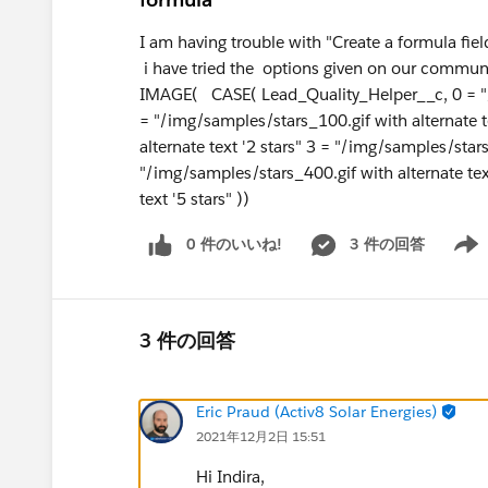
I am having trouble with "Create a formula fiel
i have tried the options given on our commu
IMAGE( CASE( Lead_Quality_Helper__c, 0 = "/i
= "/img/samples/stars_100.gif with alternate t
alternate text '2 stars" 3 = "/img/samples/stars
"/img/samples/stars_400.gif with alternate tex
text '5 stars" ))
0 件のいいね!
3 件の回答
Show 
3 件の回答
Eric Praud (Activ8 Solar Energies)
2021年12月2日 15:51
Hi Indira,