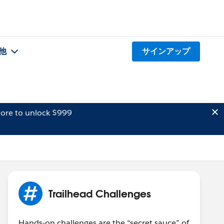
他
サインアップ
ore to unlock $999
Trailhead Challenges
Hands-on challenges are the “secret sauce” of