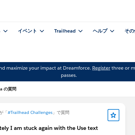
る
イベント
Trailhead
ヘルプ
その
and maximize your impact at Dreamforce.
Register
three or m
passes.
illa の質問
が「
#Trailhead Challenges
」で質問
ely I am stuck again with the Use text