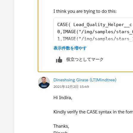
I think you are trying to do this:
CASE( Lead_Quality_Helper__c
0,IMAGE("/img/samples/stars_
1,IMAGE("/img/samples/stars_
2,IMAGE("/img/samples/stars_
表示件数を増やす
3,IMAGE("/img/samples/stars_
役立つとしてマーク
4,IMAGE("/img/samples/stars_
5,IMAGE("/img/samples/stars_
Dineshsing Girase (LTIMindtree)
If you don't care too much about the al
2021年12月2日 15:49
IMAGE(CASE( Lead_Quality_Hel
Hi Indira,
0,"/img/samples/stars_000.gi
1,"/img/samples/stars_100.gi
Kindly verify the CASE syntax in the for
2,"/img/samples/stars_200.gi
3,"/img/samples/stars_300.gi
Thanks,
4,"/img/samples/stars_400.gi