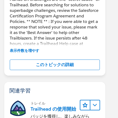
Trailhead. Before searching for solutions to
superbadge challenges, review the Salesforce
Certification Program Agreement and
Policies. ** NOTE ** : If you were able to get a
response that solved your issue, please mark
it as the 'Best Answer' to help other
Trailblazers. If the issue persists after 48
hours, create a Trailhead Help case at
https://help.salesforce.com/s/support
for
表示件数を増やす
further assistance.
このトピックの詳細
関連学習
トレイル
Trailhead の使用開始
バッジを獲得し、楽しみながら