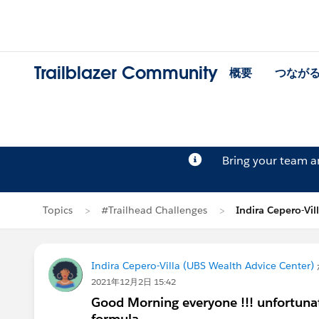
Trailblazer Community
概要
つなが
Bring your team 
Topics
#Trailhead Challenges
Indira Cepero-V
Indira Cepero-Villa (UBS Wealth Advice Center)
2021年12月2日 15:42
Good Morning everyone !!! unfortunat
formula