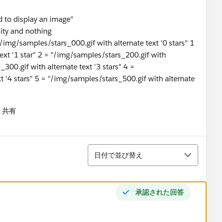
d to display an image"
nity and nothing
mg/samples/stars_000.gif with alternate text '0 stars" 1
ext '1 star" 2 = "/img/samples/stars_200.gif with
_300.gif with alternate text '3 stars" 4 =
t '4 stars" 5 = "/img/samples/stars_500.gif with alternate
共有
menu
並び替え
日付で並び替え
承認された回答