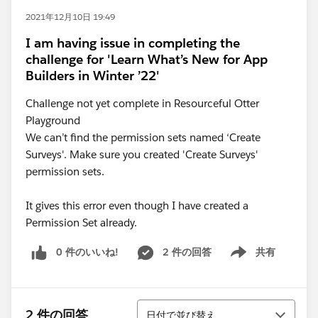
2021年12月10日 19:49
I am having issue in completing the
challenge for 'Learn What’s New for App
Builders in Winter ’22'
Challenge not yet complete in Resourceful Otter
Playground
We can’t find the permission sets named ‘Create
Surveys'. Make sure you created 'Create Surveys'
permission sets.
It gives this error even though I have created a
Permission Set already.
0 件のいいね!
2 件の回答
共有
Show menu
並び替え
2 件の回答
日付で並び替え