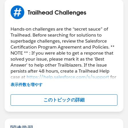
Trailhead Challenges
Hands-on challenges are the “secret sauce” of
Trailhead. Before searching for solutions to
superbadge challenges, review the Salesforce
Certification Program Agreement and Policies. **
NOTE ** : If you were able to get a response that
solved your issue, please mark it as the 'Best
Answer' to help other Trailblazers. If the issue
persists after 48 hours, create a Trailhead Help
case at
https://help.salesforce.com/s/support
for
further assistance.
表示件数を増やす
このトピックの詳細
関連学習