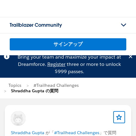
Trailblazer Community
サインアップ
Bring your team and maximize your impact at
Dreamforce.
Register
three or more to unlock
$999 passes.
Topics
#Trailhead Challenges
Shraddha Gupta の質問
Shraddha Gupta
が「
#Trailhead Challenges
」で質問