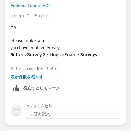
Archana Panda (AD)
2021年12月11日 17:04
Hi,
Please make sure :
you have enabled Survey
Setup
>
Survey Settings
>
Enable Surveys
If the above don't help,
make sure there are no typing error/duplicates
表示件数を増やす
make sure you are verifying the challenge in correct
役立つとしてマーク
playground.
コメントを追加
回答を記入...