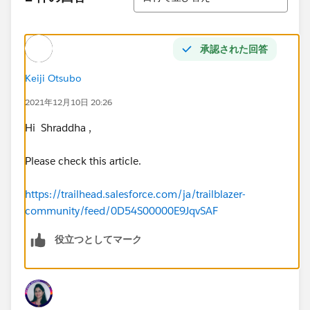
承認された回答
Keiji Otsubo
2021年12月10日 20:26
Hi Shraddha ,
Please check this article.
https://trailhead.salesforce.com/ja/trailblazer-
community/feed/0D54S00000E9JqvSAF
役立つとしてマーク