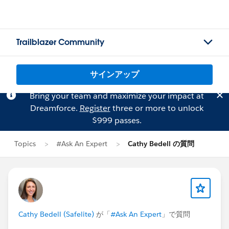
Trailblazer Community
サインアップ
Bring your team and maximize your impact at
Dreamforce.
Register
three or more to unlock
$999 passes.
Topics
#Ask An Expert
Cathy Bedell の質問
Cathy Bedell (Safelite)
が「
#Ask An Expert
」で質問