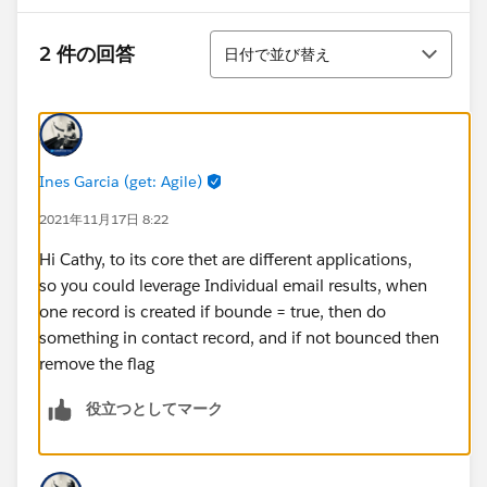
並び替え
2 件の回答
日付で並び替え
Ines Garcia (get: Agile)
2021年11月17日 8:22
Hi Cathy, to its core thet are different applications,
so you could leverage Individual email results, when
one record is created if bounde = true, then do
something in contact record, and if not bounced then
remove the flag
役立つとしてマーク