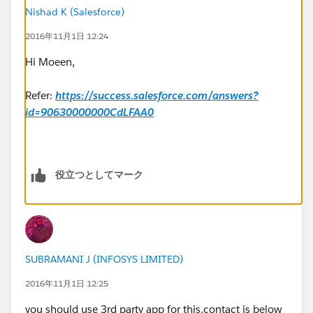
Nishad K (Salesforce)
2016年11月1日 12:24
Hi Moeen,
Refer:
https://success.salesforce.com/answers?
id=90630000000CdLFAA0
役立つとしてマーク
SUBRAMANI J (INFOSYS LIMITED)
2016年11月1日 12:25
you should use 3rd party app for this.contact is below