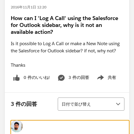
2016年11月1日 12:20
How can I 'Log A Call' using the Salesforce
for Outlook sidebar, why is it not an
available action?
Is it possible to Log A Call or make a New Note using
the Salesforce for Outlook sidebar? if not, why not?
Thanks
0 件のいいね!
3 件の回答
共有
Show menu
並び替え
3 件の回答
日付で並び替え