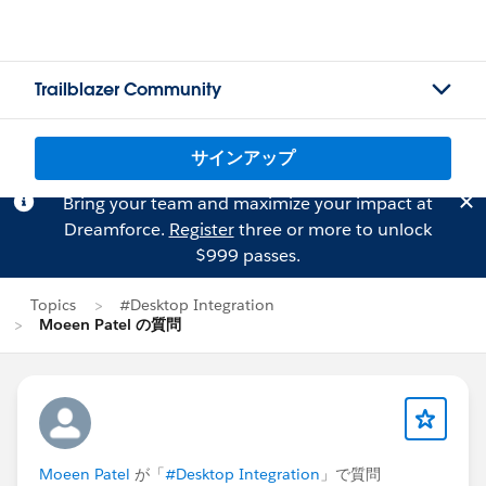
Trailblazer Community
サインアップ
Bring your team and maximize your impact at
Dreamforce.
Register
three or more to unlock
$999 passes.
Topics
#Desktop Integration
Moeen Patel の質問
Moeen Patel
が「
#Desktop Integration
」で質問