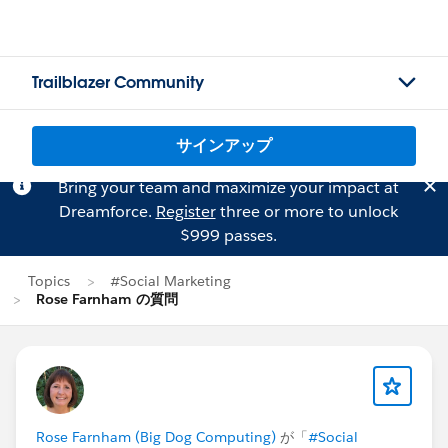
Trailblazer Community
サインアップ
Bring your team and maximize your impact at
Dreamforce.
Register
three or more to unlock
$999 passes.
Topics
#Social Marketing
Rose Farnham の質問
Rose Farnham (Big Dog Computing)
が「
#Social