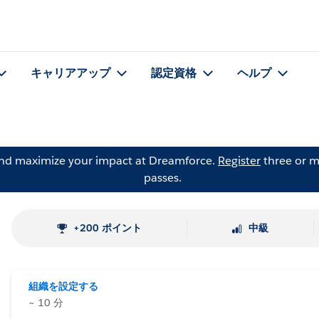
キャリアアップ
認定資格
ヘルプ
and maximize your impact at Dreamforce.
Register
three or m
passes.
+200 ポイント
中級
組織を設定する
~ 10 分