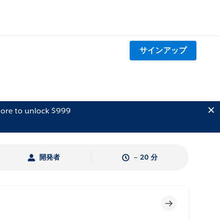
サインアップ
ore to unlock $999
開発者
~ 20 分
未完了