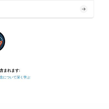
未完了
分
含まれます:
ルと概念について深く学ぶ