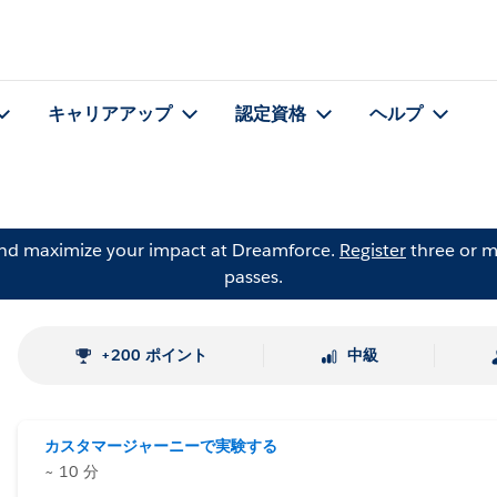
キャリアアップ
認定資格
ヘルプ
and maximize your impact at Dreamforce.
Register
three or m
passes.
+200 ポイント
中級
カスタマージャーニーで実験する
~ 10 分