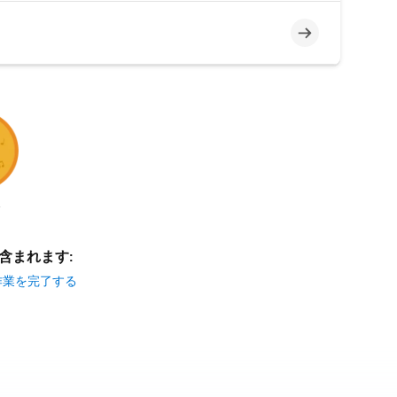
未完了
分
含まれます:
r の作業を完了する