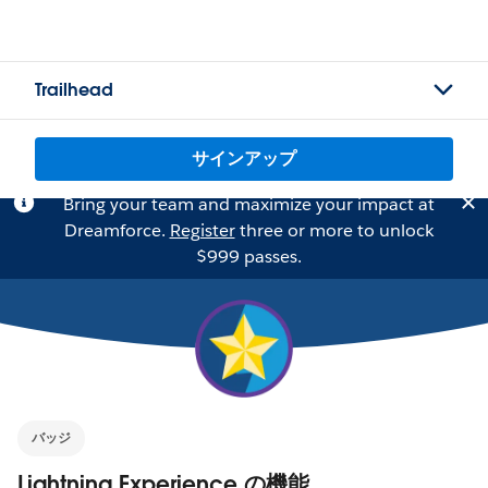
Trailhead
サインアップ
Bring your team and maximize your impact at
Dreamforce.
Register
three or more to unlock
$999 passes.
バッジ
Lightning Experience の機能