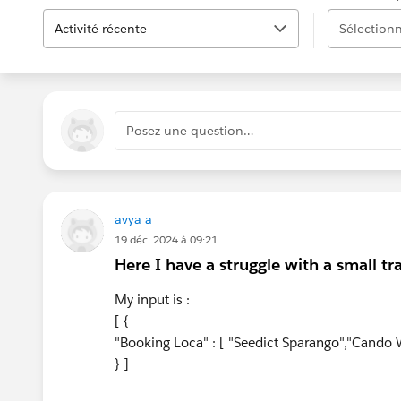
Activité récente
Sélectionn
Posez une question…
avya a
19 déc. 2024 à 09:21
Here I have a struggle with a small 
My input is :
[ {
"Booking Loca" : [ "Seedict Sparango","Cando
} ]