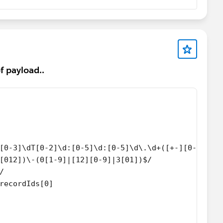
f payload..
[0-3]\dT[0-2]\d:[0-5]\d:[0-5]\d\.\d+([+-][0-2]\d:
[012])\-(0[1-9]|[12][0-9]|3[01])$/
/
recordIds[0]