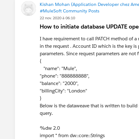
Kishan Mohan (Application Developer chez Ame
#MuleSoft Community Posts
22 nov. 2020 à 06:10
How to initiate database UPDATE ope
I have requirement to call PATCH method of a 
in the request . Account ID which is the key is
parameters. Since request parameters are not 
{
"name": "Mule",
"phone": "888888888",
"balance": "2000",
"billingCity": "London"
}
Below is the dataweave that is written to build
query
.
%dw 2.0
import * from dw::core::Strings