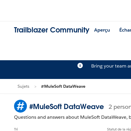
Trailblazer Community
Aperçu
Écha
Bring your team 
Sujets
#MuleSoft DataWeave
#MuleSoft DataWeave
2 person
Questions and answers about MuleSoft DataWeave, bes
Tri
Statut de la r