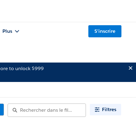
Plus
S'inscrire
ore to unlock $999
Filtres