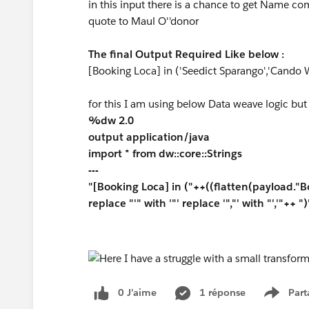
in this input there is a chance to get Name co
quote to Maul O''donor
The final Output Required Like below :
[Booking Loca] in ('Seedict Sparango','Cando 
for this I am using below Data weave logic but
%dw 2.0
output application/java
import * from dw::core::Strings
---
"[Booking Loca] in ("++((flatten(payload."B
replace "'" with '"' replace '","' with "','"++ ")
0 J’aime
1 réponse
Part
Show m