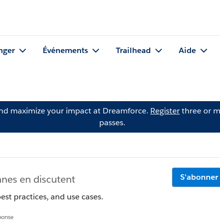
nger
Événements
Trailhead
Aide
and maximize your impact at Dreamforce.
Register
three or m
passes.
S'abonner
nes en discutent
t practices, and use cases.
éponse