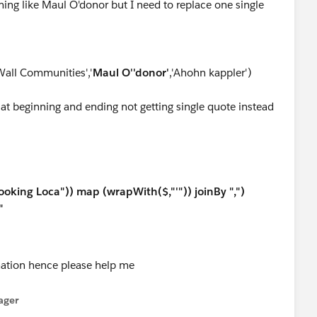
ming like Maul O'donor but I need to replace one single
Wall Communities','
Maul O''donor'
,'Ahohn kappler')
 at beginning and ending not getting single quote instead
ooking Loca")) map (wrapWith($,"'")) joinBy ",")
"
ager
enu