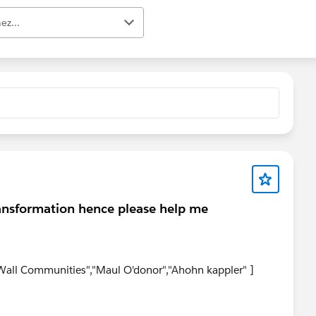
ez...
transformation hence please help me
 Wall Communities","Maul O'donor","Ahohn kappler" ]