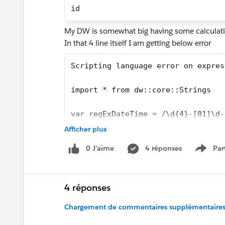
id
My DW is somewhat big having some calculation 
In that 4 line itself I am getting below error
Scripting language error on expres
import * from dw::core::Strings
var regExDateTime = /\d{4}-[01]\d-
Afficher plus
I even tried by defining meta data for payload 
0 J’aime
4 réponses
Par
Show 
var id= payload.ChangeEventHeader.
4 réponses
var id= payload.ChangeEventHeader.
Chargement de commentaires supplémentaires.
But nothing helps