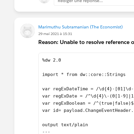
Rédiger une réponse...
Marimuthu Subramanian (The Economist)
29 mai 2021 à 15:31
Reason: Unable to resolve reference o
%dw 2.0
import * from dw::core::Strings
var regExDateTime = /\d{4}-[01]\d-
var regExDate = /^\d{4}\-(0[1-9]|1
var regExBoolean = /^(true|false)$
var id= payload.ChangeEventHeader.
output text/plain
---