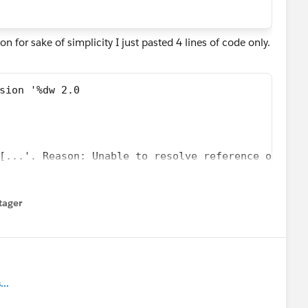
for sake of simplicity I just pasted 4 lines of code only.
sion '%dw 2.0
[...'. Reason: Unable to resolve reference of pay
as like below
tager
menu
recordIds[0] as String 
recordIds[0] as String  default 'axd123'
..