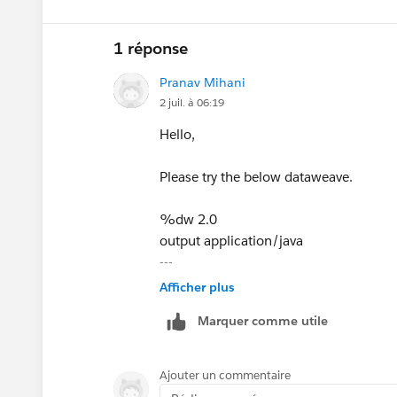
1 réponse
Pranav Mihani
2 juil. à 06:19
Hello,
Please try the below dataweave.
%dw 2.0
output application/java
---
"[Booking Loca] in (" ++
Afficher plus
((payload[0]."Booking Loca" map ("'" ++ (
Marquer comme utile
++ ")"
Thanks!
Ajouter un commentaire