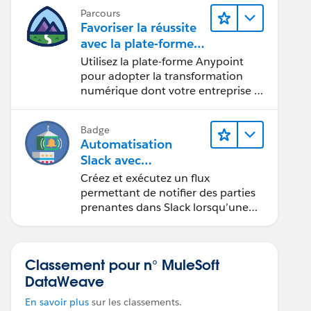
Parcours
Favoriser la réussite
avec la plate-forme
Anypoint de
Utilisez la plate-forme Anypoint
MuleSoft
pour adopter la transformation
numérique dont votre entreprise a
besoin.
Badge
Automatisation
Slack avec
MuleSoft Composer
Créez et exécutez un flux
permettant de notifier des parties
prenantes dans Slack lorsqu’une
requête est créée dans Salesforce.
Classement pour n° MuleSoft
DataWeave
En savoir plus
sur les classements.