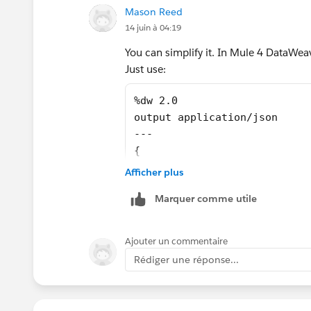
Mason Reed
14 juin à 04:19
You can simplify it. In Mule 4 DataWea
Just use:
%dw 2.0
output application/json
---
{
  myRootElement: payload
Afficher plus
}
Marquer comme utile
The payload type comes from the mess
Ajouter un commentaire
Rédiger une réponse...