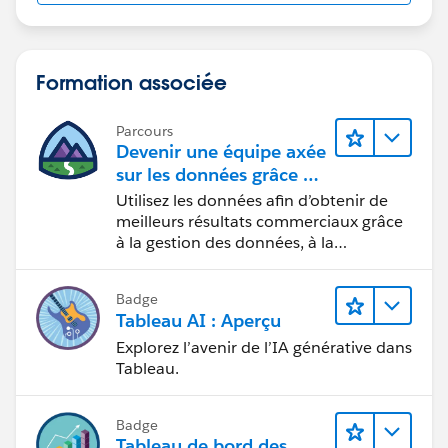
Formation associée
Parcours
Devenir une équipe axée
sur les données grâce à
Tableau
Utilisez les données afin d’obtenir de
meilleurs résultats commerciaux grâce
à la gestion des données, à la
gouvernance des données, aux outils
de visualisation des données, aux récits
Badge
fondés sur les données et à la
Tableau AI : Aperçu
collaboration.
Explorez l’avenir de l’IA générative dans
Tableau.
Badge
Tableau de bord des