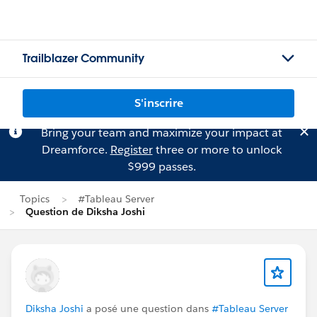
Trailblazer Community
S'inscrire
Bring your team and maximize your impact at
Dreamforce.
Register
three or more to unlock
$999 passes.
Topics
#Tableau Server
Question de Diksha Joshi
Diksha Joshi
a posé une question dans
#Tableau Server