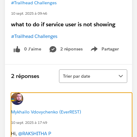
#Trailhead Challenges
10 sept. 2025 à 09:46
what to do if service user is not showing
#Trailhead Challenges
0 J’aime
2 réponses
Partager
Show menu
Tri
2 réponses
Trier par date
Mykhailo Vdovychenko (EverREST)
10 sept. 2025 à 17:49
Hi,
@RAKSHITHA P