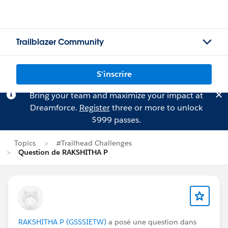
Trailblazer Community
S'inscrire
Bring your team and maximize your impact at
Dreamforce.
Register
three or more to unlock
$999 passes.
Topics
#Trailhead Challenges
Question de RAKSHITHA P
RAKSHITHA P (GSSSIETW)
a posé une question dans