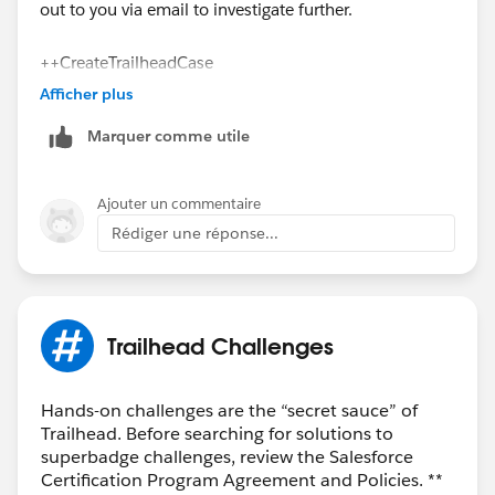
out to you via email to investigate further.
++CreateTrailheadCase
Afficher plus
You can ignore the command above, it is a tool used
Marquer comme utile
by our Agents to tell the system to create your case.
Thank you!
Ajouter un commentaire
Rédiger une réponse...
Trailhead Challenges
Hands-on challenges are the “secret sauce” of
Trailhead. Before searching for solutions to
superbadge challenges, review the Salesforce
Certification Program Agreement and Policies. **