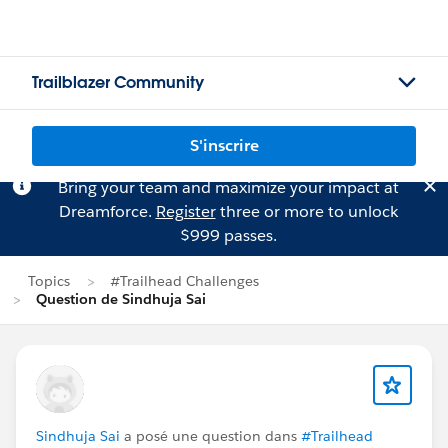
Trailblazer Community
S'inscrire
Bring your team and maximize your impact at
Dreamforce.
Register
three or more to unlock
$999 passes.
Topics
#Trailhead Challenges
Question de Sindhuja Sai
Sindhuja Sai
a posé une question dans
#Trailhead