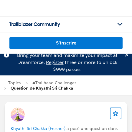
Trailblazer Community
S'inscrire
Bring your team and maximize your impact at
Dreamforce.
Register
three or more to unlock
$999 passes.
Topics
#Trailhead Challenges
Question de Khyathi Sri Chakka
Khyathi Sri Chakka (Fresher)
a posé une question dans