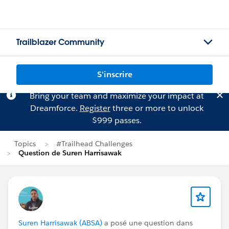
Trailblazer Community
S'inscrire
Bring your team and maximize your impact at
Dreamforce.
Register
three or more to unlock
$999 passes.
Topics
#Trailhead Challenges
Question de Suren Harrisawak
Suren Harrisawak (ABSA)
a posé une question dans