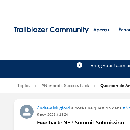
Trailblazer Community
Aperçu
Écha
Bring your team 
Topics
#Nonprofit Success Pack
Question de A
Andrew Mugford
a posé une question dans
#No
9 nov. 2021 à 15:24
Feedback: NFP Summit Submission