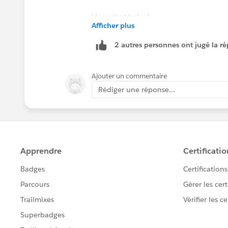
Hope that helps!
Afficher plus
#NonprofitSummit2022
2 autres personnes ont jugé la ré
Ajouter un commentaire
Rédiger une réponse...