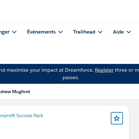
nger
Événements
Trailhead
Aide
and maximize your impact at Dreamforce.
Register
three or m
passes.
ndrew Mugford
nprofit Success Pack