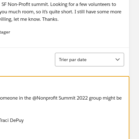
rs SF Non-Profit summit. Looking for a few volunteers to
 you much room, so it’s quite short. I still have some more
willing, let me know. Thanks.
tager
menu
Tri
Trier par date
meone in the @Nonprofit Summit 2022​ group might be
raci DePuy​