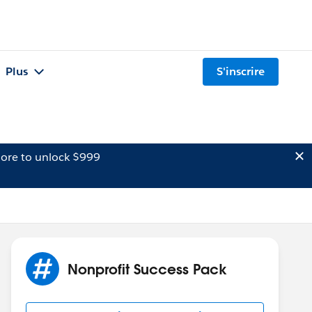
Plus
S'inscrire
ore to unlock $999
Nonprofit Success Pack