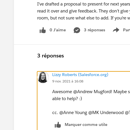
I’ve drafted a proposal to present for next yea
read it over and give feedback. They don’t give
room, but not sure what else to add. If you’re 
0 J’aime
3 réponses
Par
Show 
3 réponses
Lizzy Roberts (Salesforce.org)
9 nov. 2021 à 16:08
Awesome @Andrew Mugford​! Maybe so
able to help? :)
cc. @Anne Young​ @MK Underwood​ @T
Marquer comme utile