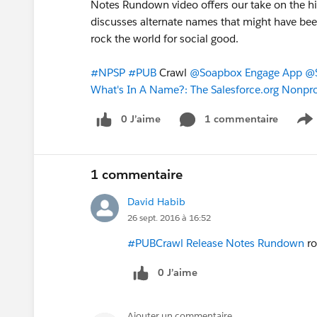
Notes Rundown video offers our take on the hist
discusses alternate names that might have bee
rock the world for social good.
#NPSP
#PUB
Crawl
@Soapbox Engage App
@S
What's In A Name?: The Salesforce.org Nonpro
0 J’aime
1 commentaire
S
1 commentaire
David Habib
26 sept. 2016 à 16:52
#PUBCrawl Release Notes Rundown
ro
0 J’aime
Ajouter un commentaire