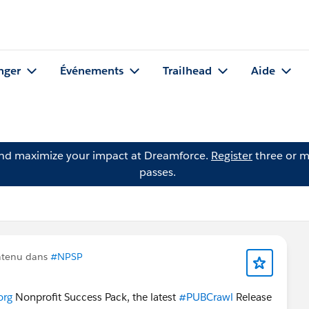
nger
Événements
Trailhead
Aide
and maximize your impact at Dreamforce.
Register
three or m
passes.
ntenu dans
#NPSP
org
Nonprofit Success Pack, the latest
#PUBCrawl
Release