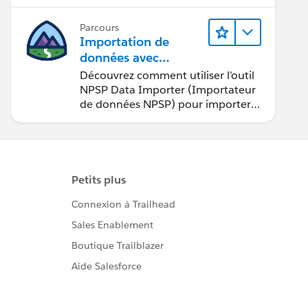
Parcours
Importation de
données avec
Nonprofit Success Pa
Découvrez comment utiliser l’outil
ck (NPSP)
NPSP Data Importer (Importateur
de données NPSP) pour importer
dans Salesforce des données issues
de sources externes.