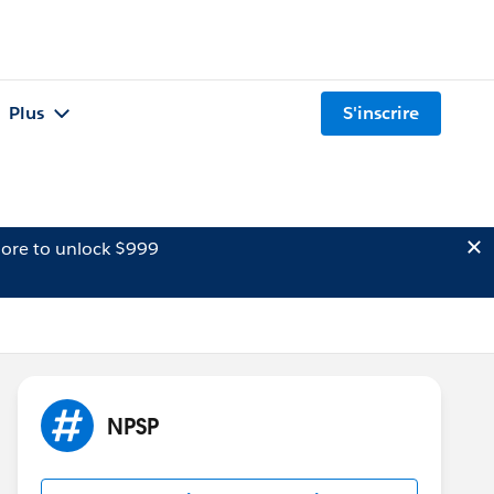
Plus
S'inscrire
ore to unlock $999
NPSP