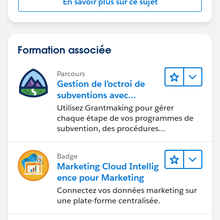
En savoir plus sur ce sujet
Formation associée
Parcours
Gestion de l’octroi de
subventions avec
Salesforce
Utilisez Grantmaking pour gérer
chaque étape de vos programmes de
subvention, des procédures
administratives jusqu’à la phase post-
attribution.
Badge
Marketing Cloud Intellig
ence pour Marketing
Connectez vos données marketing sur
une plate-forme centralisée.