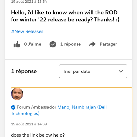
19 août 2021 à 13:54
Hello, i'd like to know when will the ROD
for winter '22 release be ready? Thanks! :)
#New Releases
0 J’aime
1 réponse
Partager
Show menu
Tri
1 réponse
Trier par date
Forum Ambassador
Manoj Nambirajan (Dell
Technologies)
19 août 2021 à 14:39
does the link below help?