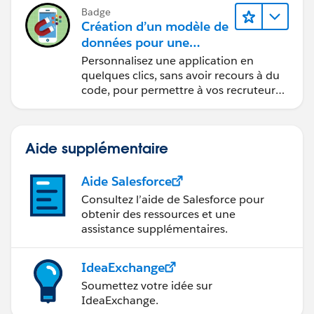
Badge
Création d’un modèle de
données pour une
application de
Personnalisez une application en
recrutement
quelques clics, sans avoir recours à du
code, pour permettre à vos recruteurs
d’accéder facilement à des données
clés.
Aide supplémentaire
Aide Salesforce
Consultez l’aide de Salesforce pour
obtenir des ressources et une
assistance supplémentaires.
IdeaExchange
Soumettez votre idée sur
IdeaExchange.