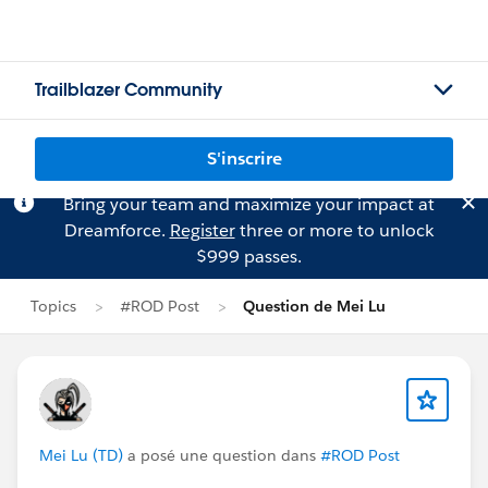
Trailblazer Community
S'inscrire
Bring your team and maximize your impact at
Dreamforce.
Register
three or more to unlock
$999 passes.
Topics
#ROD Post
Question de Mei Lu
Mei Lu (TD)
a posé une question dans
#ROD Post