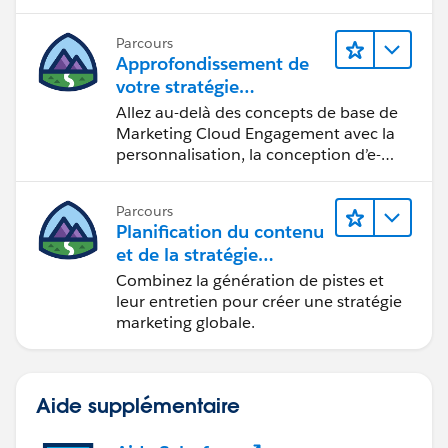
aux analyses de données.
Parcours
Approfondissement de
votre stratégie
marketing
Allez au-delà des concepts de base de
Marketing Cloud Engagement avec la
personnalisation, la conception d’e-
mails et la création de rapports.
Parcours
Planification du contenu
et de la stratégie
marketing avec
Combinez la génération de pistes et
Marketing Cloud
leur entretien pour créer une stratégie
Account Engagement
marketing globale.
Aide supplémentaire